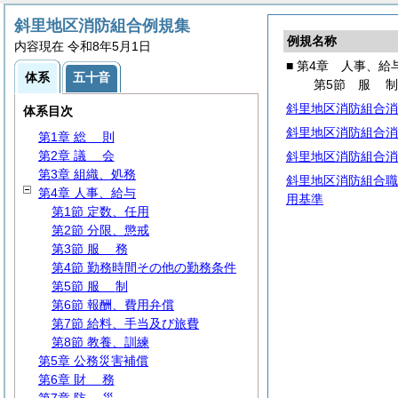
斜里地区消防組合例規集
例規名称
内容現在 令和8年5月1日
■ 第4章 人事、給
体系
五十音
第5節
服
斜里地区消防組合消
体系目次
斜里地区消防組合消
第1章
総
則
第2章
議
会
斜里地区消防組合消
第3章 組織、処務
斜里地区消防組合職
第4章 人事、給与
用基準
第1節 定数、任用
第2節 分限、懲戒
第3節
服
務
第4節 勤務時間その他の勤務条件
第5節
服
制
第6節 報酬、費用弁償
第7節 給料、手当及び旅費
第8節 教養、訓練
第5章 公務災害補償
第6章
財
務