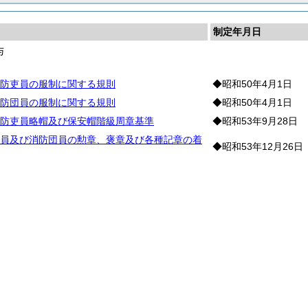
制定年月日
与
制
防吏員の服制に関する規則
◆昭和50年4月1日
防団員の服制に関する規則
◆昭和50年4月1日
防吏員略帽及び保安帽階級周章基準
◆昭和53年9月28日
員及び消防団員の勲章、褒章及び各種記章の着
◆昭和53年12月26日