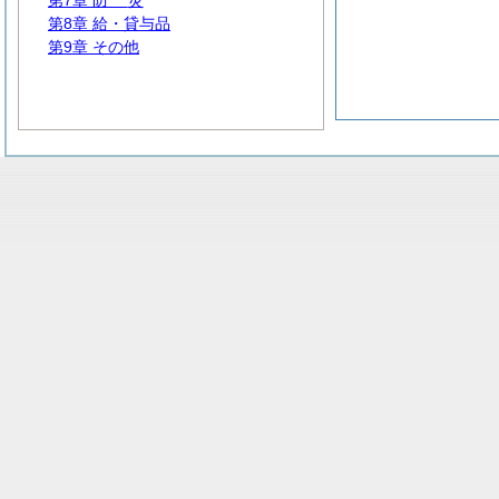
第7章
防
災
第8章 給・貸与品
第9章 その他