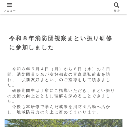
Home
斜里消防団
メニュー
検索
令和８年消防団視察まとい振り研修
に参加しました
令和８年５月４日（月）から６日（水）の３日
間、消防団員５名が友好都市の青森県弘前市を訪
れ、「弘前友好まとい」のご指導をして頂きまし
た。
研修期間中は丁寧にご指導いただき、まとい振り
の技術の向上とともに理解を深めることできまし
た。
今後も本研修で学んだ成果を消防団活動へ活か
し、地域防災力の向上に努めてまいります。