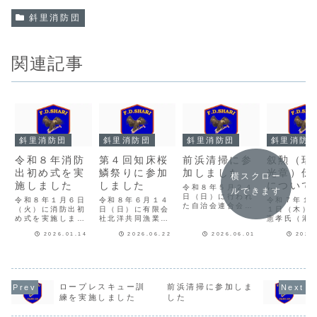
斜里消防団
関連記事
斜里消防団
斜里消防団
斜里消防団
斜里消防
令和８年消防
第４回知床桜
前浜清掃に参
叙勲（瑞
出初め式を実
鱗祭りに参加
加しました
光章）伝
横スクロー
施しました
しました
について
令和８年５月２４
ルできます
日（日）に行われ
令和８年１月６日
令和８年６月１４
令和７年１
た自治会連合会主
（火）に消防出初
日（日）に有限会
１日（木）
催の前浜清掃に地
め式を実施しまし
社北洋共同漁業部
憲孝氏（港
域貢献活動の一環
た。 寒さ厳し
倉庫前にて開催さ
山内町長か
として斜里消防団
2026.01.14
2026.06.22
2026.06.01
2025
く、降雪の中、斜
れた、第４回知床
（瑞宝単光
２４名が参加いた
里工房しれとこ前
桜鱗祭りに斜里消
伝達されま
しました。 当日
から斜里町公民館
防団が参加しまし
た。 松原
は風が強い一方
「ゆめホール知
た。 消防団の活
防団員を昭
で、温かさを感じ
床」まで分列行進
動に興味を持って
年４月に拝
る気候の中での参
を行いました。そ
もらえるよう、本
れ、平成３
ロープレスキュー訓
前浜清掃に参加しま
加となりまし
の後、ゆめホール
イベントに参加し
消防副団長
練を実施しました
した
た。 これからも
知床文化ホールに
パンフレットの配
退団される
地域に根差した消
て式典を執り行
布と子どもたちに
７年間務め
防団であり続ける