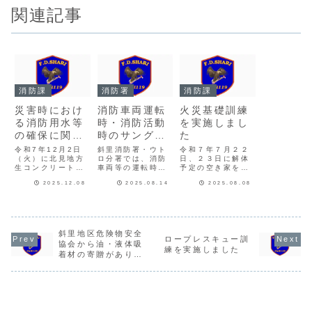
関連記事
消防課
消防署
消防課
災害時におけ
消防車両運転
火災基礎訓練
る消防用水等
時・消防活動
を実施しまし
の確保に関す
時のサングラ
た
る協定の締結
ス着用につい
令和7年12月2日
斜里消防署・ウト
令和７年７月２２
式を実施しま
（火）に北見地方
て
ロ分署では、消防
日、２３日に解体
生コンクリート協
車両等の運転時や
予定の空き家を使
した
同組合と締結式を
災害現場等での活
用して火災基礎訓
2025.12.08
2025.08.14
2025.08.08
行いました。 斜
動の際、太陽光の
練を実施しまし
里地区消防組合管
反射による眩しさ
た。空き家を火災
轄区域内において
から視界を確保
建物と見立て、建
大規模な火災や地
し、紫外線による
物内の内部検索、
震等の災害が発生
職員の目の負担を
２階の窓からはし
した場合または発
軽減することを目
ごを使用して要救
斜里地区危険物安全
ロープレスキュー訓
生の恐れがある場
的として、現場活
助者を救出する想
協会から油・液体吸
練を実施しました
合に北見地区生コ
動中や緊急走行時
定訓練、資機材を
着材の寄贈がありま
ンクリート協同組
にサングラスを着
使用して扉の解放
した
合の協力のもと、
用することがあり
訓練を実施しまし
必要な消防用水...
ます。サングラス
た。実際の住宅で
を...
訓...