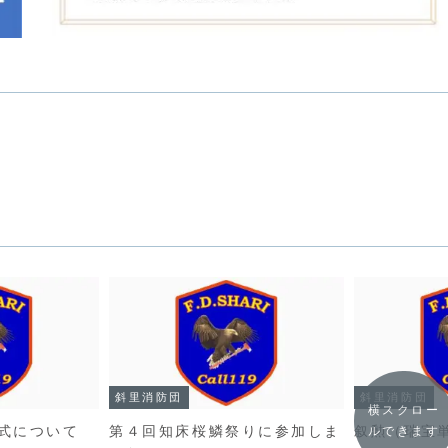
斜里消防団
斜里消防団
横スクロー
式について
第４回知床桜鱗祭りに参加しま
叙勲（瑞宝
ルできます