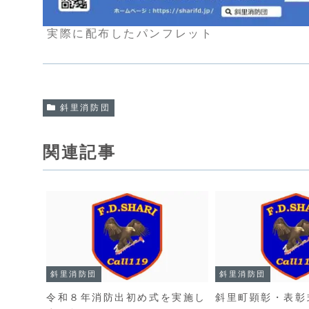
実際に配布したパンフレット
斜里消防団
関連記事
斜里消防団
斜里消防団
令和８年消防出初め式を実施し
斜里町顕彰・表彰