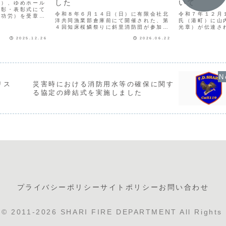
した
いて
月）、ゆめホール
顕彰・表彰式にて
令和８年６月１４日（日）に有限会社北
令和７年１２月
治功労）を受章さ
洋共同漁業部倉庫前にて開催された、第
氏（港町）に山
昭和５８年に斜里
４回知床桜鱗祭りに斜里消防団が参加し
光章）が伝達さ
５年以上にわたり
ました。 消防団の活動に興味を持って
防団員を昭和５
し、社会奉仕の精
2025.12.26
2026.06.22
もらえるよう、本イベントに参加しパン
成３１年に消防
...
フレットの配布と子どもたちには防火衣
まで３７年間務
の試着、消防車両の乗車体...
たる斜里町の地域
リス
災害時における消防用水等の確保に関す
る協定の締結式を実施しました
プライバシーポリシー
サイトポリシー
お問い合わせ
t © 2011-2026 SHARI FIRE DEPARTMENT All Rights 