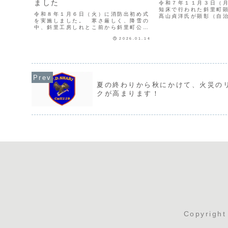
ました
令和７年１１月３日（
知床で行われた斜里町
令和８年１月６日（火）に消防出初め式
髙山貞洋氏が顕彰（自
を実施しました。 寒さ厳しく、降雪の
れました。 髙山氏は
中、斜里工房しれとこ前から斜里町公民
消防団に入団以降、３
館「ゆめホール知床」まで分列行進を行
消防団業務に理解を示
2026.01.14
いました。その後、ゆめホール知床文化
神旺盛でありました。感謝
ホールにて式典を執り行い、弘前友好ま
といの披露と消防団員の功...
夏の終わりから秋にかけて、火災の
クが高まります！
Copyrigh