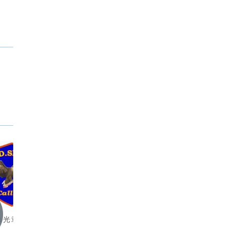
単光章）伝達式につ